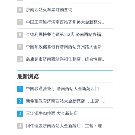
6
济南西站火车票订购查询
7
中国工商银行济南西站齐州路大金新苑分..
8
金德利民快餐连锁第112店 济南西站兴福..
9
中国邮政储蓄银行济南西站齐州路大金新..
10
鑫康超市济南西站兴福佳苑店，综合性便..
最新浏览
1
中国联通营业厅 济南西站大金新苑西门
2
新希望教育济南西站大金新苑店 ，主营：..
3
三江源牛肉拉面 大金新苑店
4
阿伟理发济南西站大金新苑店，主营：理..