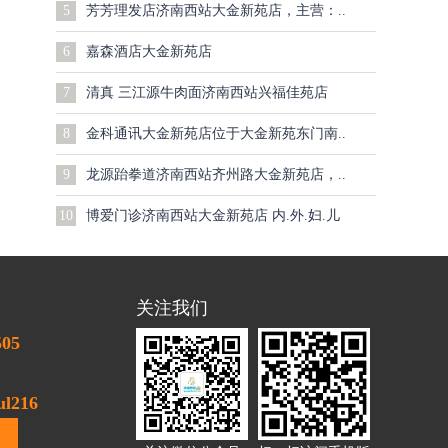
5
芳芳理发店济南西站大金新苑店，主营：..
6
嘉森酒店大金新苑店
7
清真 三江源牛肉面济南西站兴福佳苑店
8
金科通讯大金新苑店位于大金新苑东门南..
9
龙源跆拳道济南西站齐州路大金新苑店，..
10
博爱门诊济南西站大金新苑店 内.外.妇.儿
关注我们
505
l216