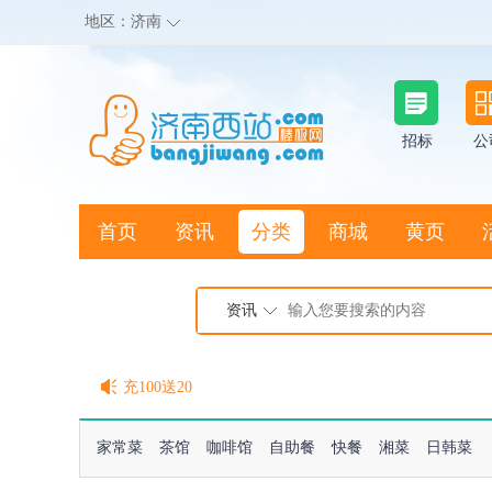
地区：
济南
招标
公
首页
资讯
分类
商城
黄页
地图搜店
资讯
棒极网点卡充值请联系客服
客服QQ:2692290505
充100送20
家常菜
茶馆
咖啡馆
自助餐
快餐
湘菜
日韩菜