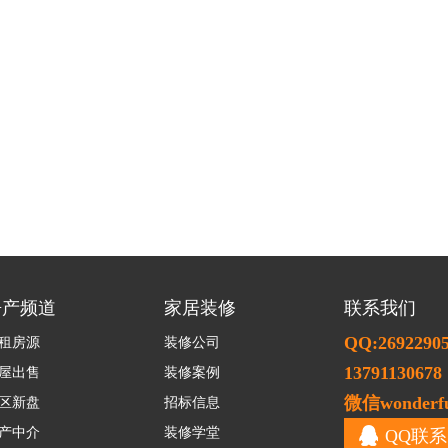
房产频道
家居装修
联系我们
QQ:2692290
租房源
装修公司
13791130678
屋出售
装修案例
微信wonderfu
区新盘
招标信息
产中介
装修学堂
QQ联系