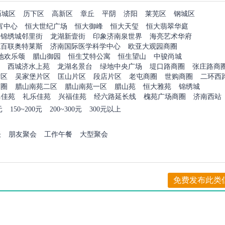
历城区
历下区
高新区
章丘
平阴
济阳
莱芜区
钢城区
富中心
恒大世纪广场
恒大御峰
恒大天玺
恒大翡翠华庭
锦绣城邻里街
龙湖新壹街
印象济南泉世界
海亮艺术华府
城百联奥特莱斯
济南国际医学科学中心
欧亚大观园商圈
地欢乐颂
腊山御园
恒生艾特公寓
恒生望山
中骏尚城
西城济水上苑
龙湖名景台
绿地中央广场
堤口路商圈
张庄路商
片区
吴家堡片区
匡山片区
段店片区
老屯商圈
世购商圈
二环西
商圈
腊山南苑二区
腊山南苑一区
腊山苑
恒大雅苑
锦绣城
马佳苑
礼乐佳苑
兴福佳苑
经六路延长线
槐苑广场商圈
济南西站
元
150~200元
200~300元
300元以上
谈
朋友聚会
工作午餐
大型聚会
免费发布此类