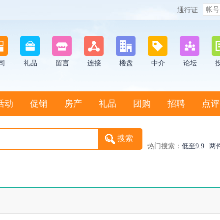
通行证
司
礼品
留言
连接
楼盘
中介
论坛
活动
促销
房产
礼品
团购
招聘
点评
热门搜索：
低至9.9
两