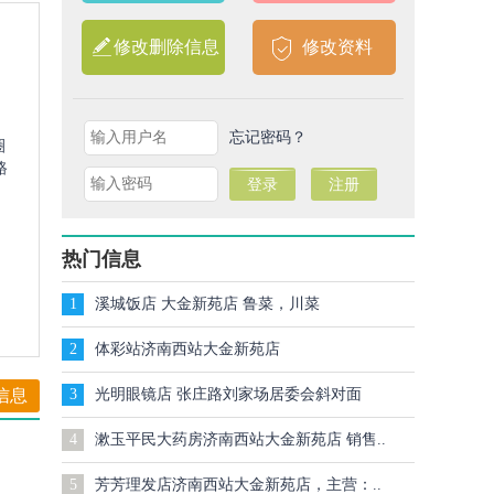
修改删除信息
修改资料
忘记密码？
圈
路
热门信息
1
溪城饭店 大金新苑店 鲁菜，川菜
2
体彩站济南西站大金新苑店
信息
3
光明眼镜店 张庄路刘家场居委会斜对面
4
漱玉平民大药房济南西站大金新苑店 销售..
5
芳芳理发店济南西站大金新苑店，主营：..