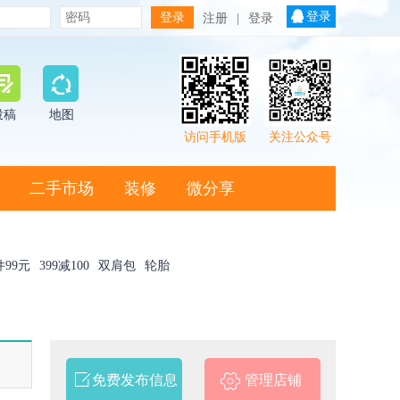
登录
注册
|
登录
投稿
地图
访问手机版
关注公众号
二手市场
装修
微分享
件99元
399减100
双肩包
轮胎
免费发布信息
管理店铺