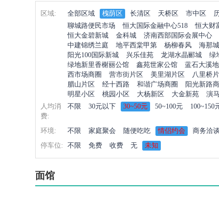
区域:
全部区域
槐荫区
长清区
天桥区
市中区
聊城路便民市场
恒大国际金融中心518
恒大财
恒大金碧新城
金科城
济南西部国际会展中心
中建锦绣兰庭
地平西棠甲第
杨柳春风
海那
阳光100国际新城
兴乐佳苑
龙湖水晶郦城
绿
绿地新里香榭丽公馆
鑫苑世家公馆
蓝石大溪地
西市场商圈
营市街片区
美里湖片区
八里桥
腊山片区
经十西路
和谐广场商圈
阳光新路
明星小区
桃园小区
大杨新区
大金新苑
演
人均消
不限
30元以下
30~50元
50~100元
100~150
费:
环境:
不限
家庭聚会
随便吃吃
情侣约会
商务洽
停车位:
不限
免费
收费
无
未知
面馆