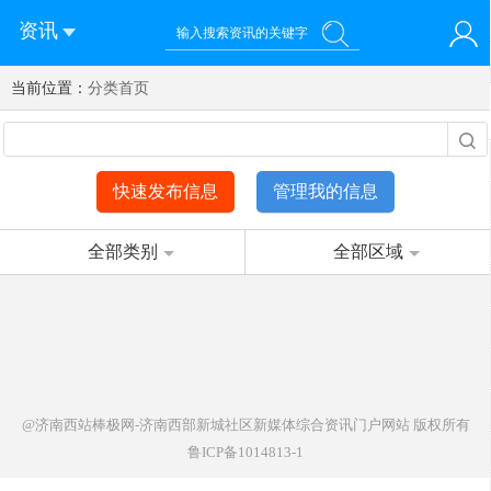
资讯
当前位置：
您好！欢迎来到济南西站棒极网-济南西部新城社区新媒体综
分类首页
登录
合资讯门户网站
注册
微信快速登录
快速发布信息
管理我的信息
全部类别
全部区域
@济南西站棒极网-济南西部新城社区新媒体综合资讯门户网站
版权所有
鲁ICP备1014813-1