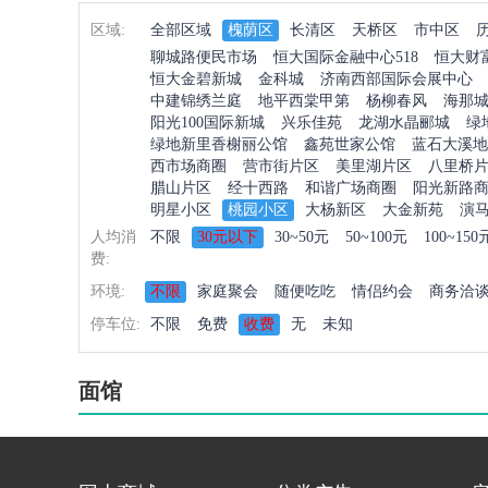
区域:
全部区域
槐荫区
长清区
天桥区
市中区
聊城路便民市场
恒大国际金融中心518
恒大财
恒大金碧新城
金科城
济南西部国际会展中心
中建锦绣兰庭
地平西棠甲第
杨柳春风
海那
阳光100国际新城
兴乐佳苑
龙湖水晶郦城
绿
绿地新里香榭丽公馆
鑫苑世家公馆
蓝石大溪地
西市场商圈
营市街片区
美里湖片区
八里桥
腊山片区
经十西路
和谐广场商圈
阳光新路
明星小区
桃园小区
大杨新区
大金新苑
演
人均消
不限
30元以下
30~50元
50~100元
100~150
费:
环境:
不限
家庭聚会
随便吃吃
情侣约会
商务洽
停车位:
不限
免费
收费
无
未知
面馆