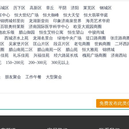
历城区
历下区
高新区
章丘
平阴
济阳
莱芜区
钢城区
富中心
恒大世纪广场
恒大御峰
恒大天玺
恒大翡翠华庭
锦绣城邻里街
龙湖新壹街
印象济南泉世界
海亮艺术华府
城百联奥特莱斯
济南国际医学科学中心
欧亚大观园商圈
地欢乐颂
腊山御园
恒生艾特公寓
恒生望山
中骏尚城
西城济水上苑
龙湖名景台
绿地中央广场
堤口路商圈
张庄路商
片区
吴家堡片区
匡山片区
段店片区
老屯商圈
世购商圈
二环西
商圈
腊山南苑二区
腊山南苑一区
腊山苑
恒大雅苑
锦绣城
马佳苑
礼乐佳苑
兴福佳苑
经六路延长线
槐苑广场商圈
济南西站
元
150~200元
200~300元
300元以上
谈
朋友聚会
工作午餐
大型聚会
免费发布此类