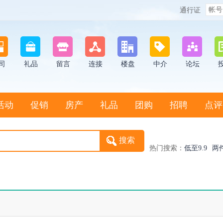
通行证
司
礼品
留言
连接
楼盘
中介
论坛
活动
促销
房产
礼品
团购
招聘
点评
热门搜索：
低至9.9
两