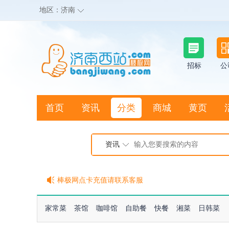
地区：
济南
招标
公
首页
资讯
分类
商城
黄页
地图搜店
资讯
棒极网点卡充值请联系客服
客服QQ:2692290505
充100送20
家常菜
茶馆
咖啡馆
自助餐
快餐
湘菜
日韩菜