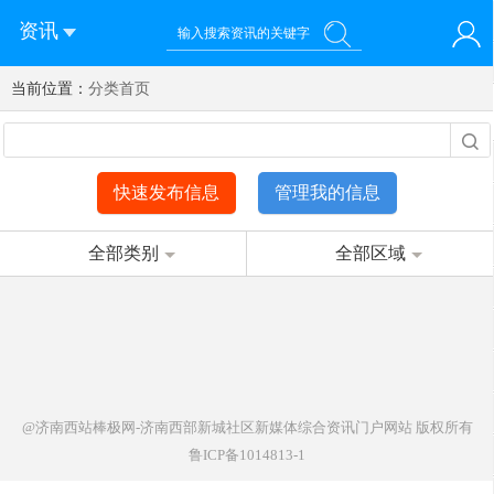
资讯
当前位置：
您好！欢迎来到济南西站棒极网-济南西部新城社区新媒体综
分类首页
登录
合资讯门户网站
注册
微信快速登录
快速发布信息
管理我的信息
全部类别
全部区域
@济南西站棒极网-济南西部新城社区新媒体综合资讯门户网站
版权所有
鲁ICP备1014813-1