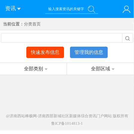
资讯
当前位置：
您好！欢迎来到济南西站棒极网-济南西部新城社区新媒体综
分类首页
登录
合资讯门户网站
注册
微信快速登录
快速发布信息
管理我的信息
全部类别
全部区域
@济南西站棒极网-济南西部新城社区新媒体综合资讯门户网站
版权所有
鲁ICP备1014813-1