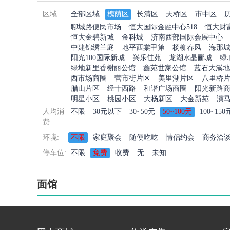
区域:
全部区域
槐荫区
长清区
天桥区
市中区
聊城路便民市场
恒大国际金融中心518
恒大财
恒大金碧新城
金科城
济南西部国际会展中心
中建锦绣兰庭
地平西棠甲第
杨柳春风
海那
阳光100国际新城
兴乐佳苑
龙湖水晶郦城
绿
绿地新里香榭丽公馆
鑫苑世家公馆
蓝石大溪地
西市场商圈
营市街片区
美里湖片区
八里桥
腊山片区
经十西路
和谐广场商圈
阳光新路
明星小区
桃园小区
大杨新区
大金新苑
演
人均消
不限
30元以下
30~50元
50~100元
100~150
费:
环境:
不限
家庭聚会
随便吃吃
情侣约会
商务洽
停车位:
不限
免费
收费
无
未知
面馆