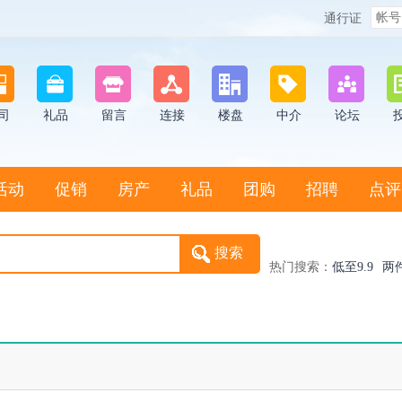
通行证
司
礼品
留言
连接
楼盘
中介
论坛
活动
促销
房产
礼品
团购
招聘
点评
热门搜索：
低至9.9
两