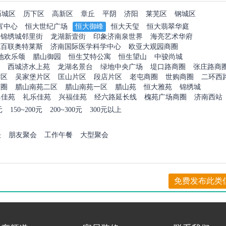
历城区
历下区
高新区
章丘
平阴
济阳
莱芜区
钢城区
富中心
恒大世纪广场
恒大御峰
恒大天玺
恒大翡翠华庭
锦绣城邻里街
龙湖新壹街
印象济南泉世界
海亮艺术华府
城百联奥特莱斯
济南国际医学科学中心
欧亚大观园商圈
地欢乐颂
腊山御园
恒生艾特公寓
恒生望山
中骏尚城
西城济水上苑
龙湖名景台
绿地中央广场
堤口路商圈
张庄路商
片区
吴家堡片区
匡山片区
段店片区
老屯商圈
世购商圈
二环西
商圈
腊山南苑二区
腊山南苑一区
腊山苑
恒大雅苑
锦绣城
马佳苑
礼乐佳苑
兴福佳苑
经六路延长线
槐苑广场商圈
济南西站
元
150~200元
200~300元
300元以上
谈
朋友聚会
工作午餐
大型聚会
免费发布此类