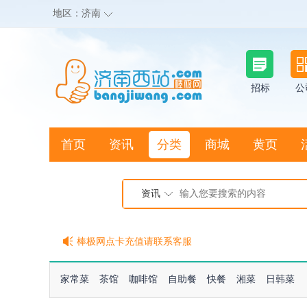
地区：
济南
招标
公
首页
资讯
分类
商城
黄页
地图搜店
资讯
棒极网点卡充值请联系客服
客服QQ:2692290505
充100送20
家常菜
茶馆
咖啡馆
自助餐
快餐
湘菜
日韩菜