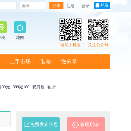
登录
注册
|
登录
投稿
地图
访问手机版
关注公众号
二手市场
装修
微分享
件99元
399减100
双肩包
轮胎
免费发布信息
管理店铺