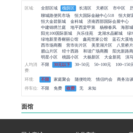
区域:
全部区域
槐荫区
长清区
天桥区
市中区
聊城路便民市场
恒大国际金融中心518
恒大财
恒大金碧新城
金科城
济南西部国际会展中心
中建锦绣兰庭
地平西棠甲第
杨柳春风
海那
阳光100国际新城
兴乐佳苑
龙湖水晶郦城
绿
绿地新里香榭丽公馆
鑫苑世家公馆
蓝石大溪地
西市场商圈
营市街片区
美里湖片区
八里桥
腊山片区
经十西路
和谐广场商圈
阳光新路
明星小区
桃园小区
大杨新区
大金新苑
演
人均消
不限
30元以下
30~50元
50~100元
100~150
费:
环境:
不限
家庭聚会
随便吃吃
情侣约会
商务洽
停车位:
不限
免费
收费
无
未知
面馆