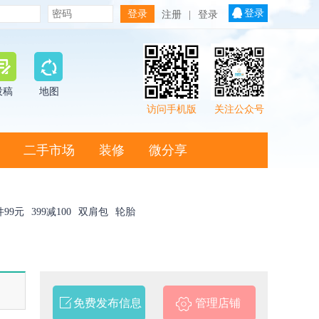
登录
注册
|
登录
投稿
地图
访问手机版
关注公众号
二手市场
装修
微分享
件99元
399减100
双肩包
轮胎
免费发布信息
管理店铺