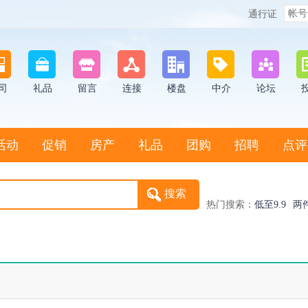
通行证
司
礼品
留言
连接
楼盘
中介
论坛
活动
促销
房产
礼品
团购
招聘
点评
热门搜索：
低至9.9
两