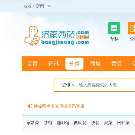
地区：
济南
招标
公
首页
资讯
分类
商城
黄页
地图搜店
资讯
棒极网点卡充值请联系客服
客服QQ:2692290505
充100送20
家常菜
茶馆
咖啡馆
自助餐
快餐
湘菜
日韩菜