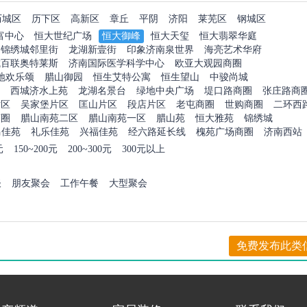
历城区
历下区
高新区
章丘
平阴
济阳
莱芜区
钢城区
富中心
恒大世纪广场
恒大御峰
恒大天玺
恒大翡翠华庭
锦绣城邻里街
龙湖新壹街
印象济南泉世界
海亮艺术华府
城百联奥特莱斯
济南国际医学科学中心
欧亚大观园商圈
地欢乐颂
腊山御园
恒生艾特公寓
恒生望山
中骏尚城
西城济水上苑
龙湖名景台
绿地中央广场
堤口路商圈
张庄路商
片区
吴家堡片区
匡山片区
段店片区
老屯商圈
世购商圈
二环西
商圈
腊山南苑二区
腊山南苑一区
腊山苑
恒大雅苑
锦绣城
马佳苑
礼乐佳苑
兴福佳苑
经六路延长线
槐苑广场商圈
济南西站
元
150~200元
200~300元
300元以上
谈
朋友聚会
工作午餐
大型聚会
免费发布此类