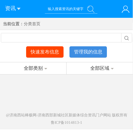
资讯
当前位置：
您好！欢迎来到济南西站棒极网-济南西部新城社区新媒体综
分类首页
登录
合资讯门户网站
注册
微信快速登录
快速发布信息
管理我的信息
全部类别
全部区域
@济南西站棒极网-济南西部新城社区新媒体综合资讯门户网站
版权所有
鲁ICP备1014813-1