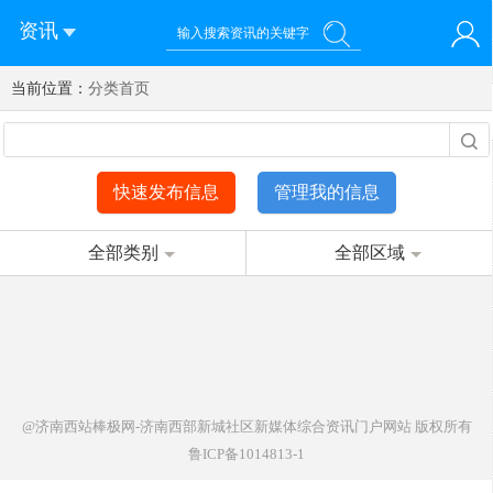
资讯
当前位置：
您好！欢迎来到济南西站棒极网-济南西部新城社区新媒体综
分类首页
登录
合资讯门户网站
注册
微信快速登录
快速发布信息
管理我的信息
全部类别
全部区域
@济南西站棒极网-济南西部新城社区新媒体综合资讯门户网站
版权所有
鲁ICP备1014813-1