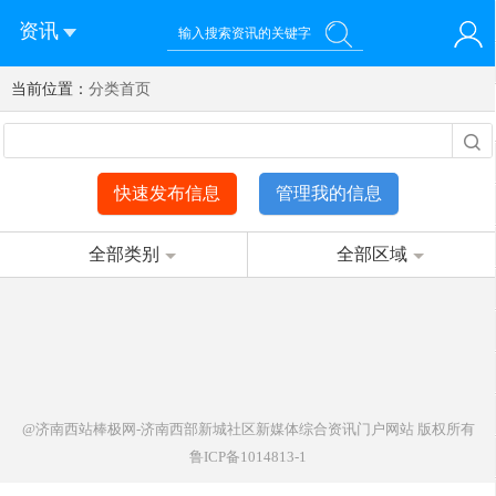
资讯
当前位置：
您好！欢迎来到济南西站棒极网-济南西部新城社区新媒体综
分类首页
登录
合资讯门户网站
注册
微信快速登录
快速发布信息
管理我的信息
全部类别
全部区域
@济南西站棒极网-济南西部新城社区新媒体综合资讯门户网站
版权所有
鲁ICP备1014813-1