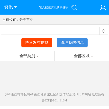
资讯
当前位置：
您好！欢迎来到济南西站棒极网-济南西部新城社区新媒体综
分类首页
登录
合资讯门户网站
注册
微信快速登录
快速发布信息
管理我的信息
全部类别
全部区域
@济南西站棒极网-济南西部新城社区新媒体综合资讯门户网站
版权所有
鲁ICP备1014813-1