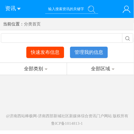
资讯
当前位置：
您好！欢迎来到济南西站棒极网-济南西部新城社区新媒体综
分类首页
登录
合资讯门户网站
注册
微信快速登录
快速发布信息
管理我的信息
全部类别
全部区域
@济南西站棒极网-济南西部新城社区新媒体综合资讯门户网站
版权所有
鲁ICP备1014813-1