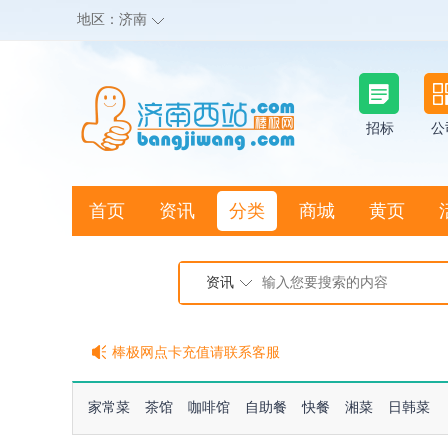
地区：
济南
招标
公
首页
资讯
分类
商城
黄页
地图搜店
资讯
棒极网点卡充值请联系客服
客服QQ:2692290505
充100送20
家常菜
茶馆
咖啡馆
自助餐
快餐
湘菜
日韩菜