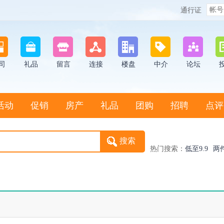
通行证
司
礼品
留言
连接
楼盘
中介
论坛
活动
促销
房产
礼品
团购
招聘
点评
热门搜索：
低至9.9
两