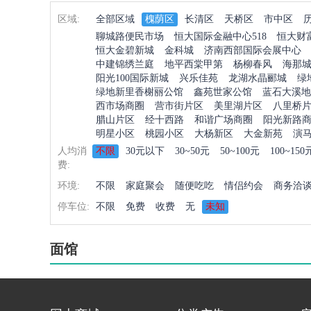
区域:
全部区域
槐荫区
长清区
天桥区
市中区
聊城路便民市场
恒大国际金融中心518
恒大财
恒大金碧新城
金科城
济南西部国际会展中心
中建锦绣兰庭
地平西棠甲第
杨柳春风
海那
阳光100国际新城
兴乐佳苑
龙湖水晶郦城
绿
绿地新里香榭丽公馆
鑫苑世家公馆
蓝石大溪地
西市场商圈
营市街片区
美里湖片区
八里桥
腊山片区
经十西路
和谐广场商圈
阳光新路
明星小区
桃园小区
大杨新区
大金新苑
演
人均消
不限
30元以下
30~50元
50~100元
100~150
费:
环境:
不限
家庭聚会
随便吃吃
情侣约会
商务洽
停车位:
不限
免费
收费
无
未知
面馆