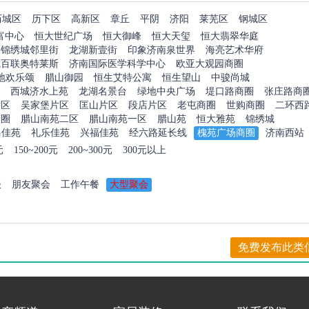
历城区
历下区
高新区
章丘
平阴
济阳
莱芜区
钢城区
富中心
恒大世纪广场
恒大御峰
恒大天玺
恒大翡翠华庭
锦绣城邻里街
龙湖新壹街
印象济南泉世界
海亮艺术华府
城百联奥特莱斯
济南国际医学科学中心
欧亚大观园商圈
地欢乐颂
腊山御园
恒生艾特公寓
恒生望山
中骏尚城
西城济水上苑
龙湖名景台
绿地中央广场
堤口路商圈
张庄路商
片区
吴家堡片区
匡山片区
段店片区
老屯商圈
世购商圈
二环西
商圈
腊山南苑二区
腊山南苑一区
腊山苑
恒大雅苑
锦绣城
马佳苑
礼乐佳苑
兴福佳苑
经六路延长线
槐苑广场商圈
济南西站
元
150~200元
200~300元
300元以上
谈
朋友聚会
工作午餐
大型聚会
免费发布此类