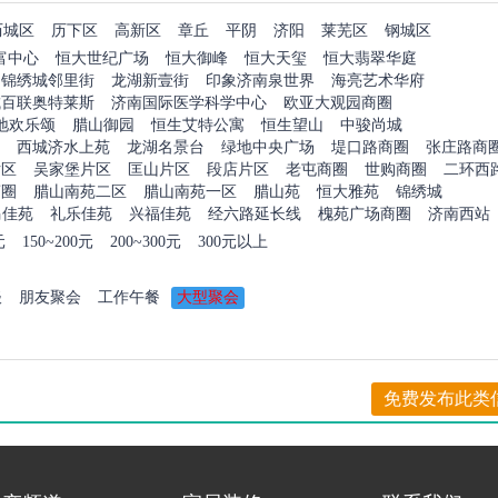
历城区
历下区
高新区
章丘
平阴
济阳
莱芜区
钢城区
富中心
恒大世纪广场
恒大御峰
恒大天玺
恒大翡翠华庭
锦绣城邻里街
龙湖新壹街
印象济南泉世界
海亮艺术华府
城百联奥特莱斯
济南国际医学科学中心
欧亚大观园商圈
地欢乐颂
腊山御园
恒生艾特公寓
恒生望山
中骏尚城
西城济水上苑
龙湖名景台
绿地中央广场
堤口路商圈
张庄路商
片区
吴家堡片区
匡山片区
段店片区
老屯商圈
世购商圈
二环西
商圈
腊山南苑二区
腊山南苑一区
腊山苑
恒大雅苑
锦绣城
马佳苑
礼乐佳苑
兴福佳苑
经六路延长线
槐苑广场商圈
济南西站
元
150~200元
200~300元
300元以上
谈
朋友聚会
工作午餐
大型聚会
免费发布此类