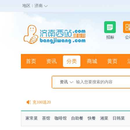
地区：
济南
招标
公
首页
资讯
分类
商城
黄页
地图搜店
资讯
棒极网点卡充值请联系客服
客服QQ:2692290505
充100送20
家常菜
茶馆
咖啡馆
自助餐
快餐
湘菜
日韩菜