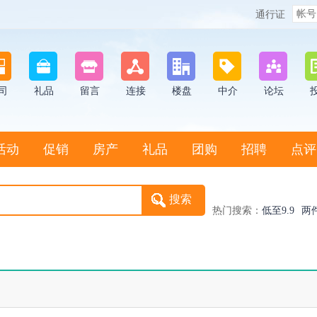
通行证
司
礼品
留言
连接
楼盘
中介
论坛
活动
促销
房产
礼品
团购
招聘
点评
热门搜索：
低至9.9
两