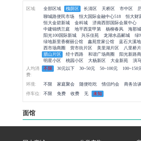
区域:
全部区域
槐荫区
长清区
天桥区
市中区
聊城路便民市场
恒大国际金融中心518
恒大财
恒大金碧新城
金科城
济南西部国际会展中心
中建锦绣兰庭
地平西棠甲第
杨柳春风
海那
阳光100国际新城
兴乐佳苑
龙湖水晶郦城
绿
绿地新里香榭丽公馆
鑫苑世家公馆
蓝石大溪地
西市场商圈
营市街片区
美里湖片区
八里桥
腊山片区
经十西路
和谐广场商圈
阳光新路
明星小区
桃园小区
大杨新区
大金新苑
演
人均消
不限
30元以下
30~50元
50~100元
100~150
费:
环境:
不限
家庭聚会
随便吃吃
情侣约会
商务洽
停车位:
不限
免费
收费
无
未知
面馆