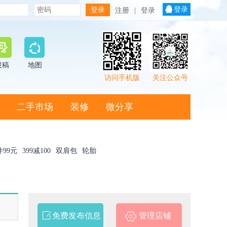
登录
注册
|
登录
投稿
地图
访问手机版
关注公众号
二手市场
装修
微分享
件99元
399减100
双肩包
轮胎
免费发布信息
管理店铺