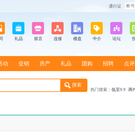
通行证
司
礼品
留言
连接
楼盘
中介
论坛
活动
促销
房产
礼品
团购
招聘
点评
热门搜索：
低至9.9
两