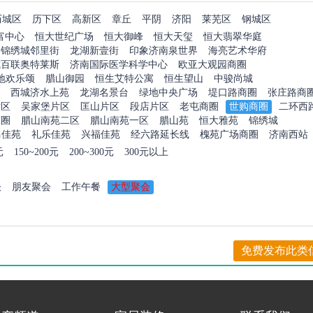
历城区
历下区
高新区
章丘
平阴
济阳
莱芜区
钢城区
富中心
恒大世纪广场
恒大御峰
恒大天玺
恒大翡翠华庭
锦绣城邻里街
龙湖新壹街
印象济南泉世界
海亮艺术华府
城百联奥特莱斯
济南国际医学科学中心
欧亚大观园商圈
地欢乐颂
腊山御园
恒生艾特公寓
恒生望山
中骏尚城
西城济水上苑
龙湖名景台
绿地中央广场
堤口路商圈
张庄路商
片区
吴家堡片区
匡山片区
段店片区
老屯商圈
世购商圈
二环西
商圈
腊山南苑二区
腊山南苑一区
腊山苑
恒大雅苑
锦绣城
马佳苑
礼乐佳苑
兴福佳苑
经六路延长线
槐苑广场商圈
济南西站
元
150~200元
200~300元
300元以上
谈
朋友聚会
工作午餐
大型聚会
免费发布此类