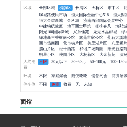
区域:
全部区域
槐荫区
长清区
天桥区
市中区
聊城路便民市场
恒大国际金融中心518
恒大财
恒大金碧新城
金科城
济南西部国际会展中心
中建锦绣兰庭
地平西棠甲第
杨柳春风
海那
阳光100国际新城
兴乐佳苑
龙湖水晶郦城
绿
绿地新里香榭丽公馆
鑫苑世家公馆
蓝石大溪地
西市场商圈
营市街片区
美里湖片区
八里桥
腊山片区
经十西路
和谐广场商圈
阳光新路
明星小区
桃园小区
大杨新区
大金新苑
演
人均消
不限
30元以下
30~50元
50~100元
100~150
费:
环境:
不限
家庭聚会
随便吃吃
情侣约会
商务洽
停车位:
不限
免费
收费
无
未知
面馆