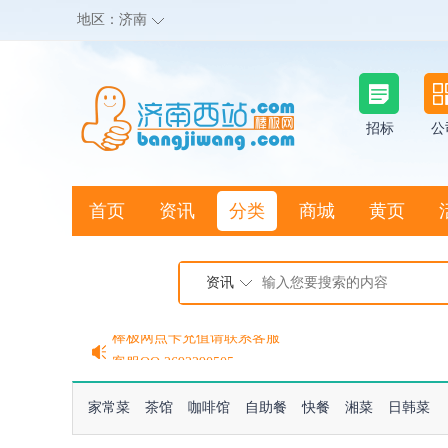
地区：
济南
招标
公
首页
资讯
分类
商城
黄页
地图搜店
资讯
棒极网点卡充值请联系客服
客服QQ:2692290505
充100送20
家常菜
茶馆
咖啡馆
自助餐
快餐
湘菜
日韩菜