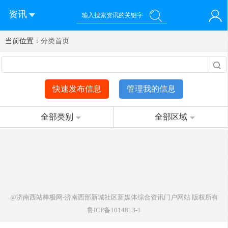
资讯
当前位置：
您好！欢迎来到济南西站棒极网-济南西部新城社区新媒体综
分类首页
登录
合资讯门户网站
注册
微信快速登录
快速发布信息
管理我的信息
全部类别
全部区域
@济南西站棒极网-济南西部新城社区新媒体综合资讯门户网站
版权所有
鲁ICP备1014813-1