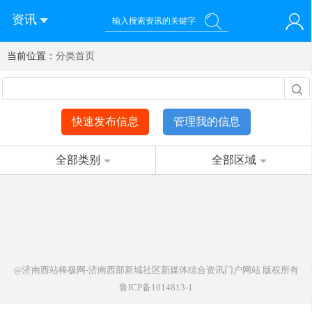
资讯
当前位置：
您好！欢迎来到济南西站棒极网-济南西部新城社区新媒体综
分类首页
登录
合资讯门户网站
注册
微信快速登录
快速发布信息
管理我的信息
全部类别
全部区域
@济南西站棒极网-济南西部新城社区新媒体综合资讯门户网站
版权所有
鲁ICP备1014813-1