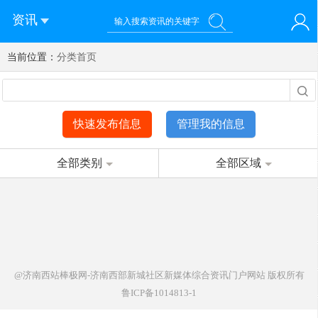
资讯
当前位置：
您好！欢迎来到济南西站棒极网-济南西部新城社区新媒体综
分类首页
登录
合资讯门户网站
注册
微信快速登录
快速发布信息
管理我的信息
全部类别
全部区域
@济南西站棒极网-济南西部新城社区新媒体综合资讯门户网站
版权所有
鲁ICP备1014813-1