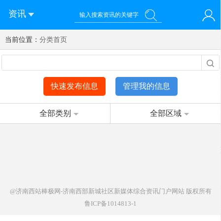
资讯
当前位置：
您好！欢迎来到济南西站棒极网-济南西部新城社区新媒体综
分类首页
登录
合资讯门户网站
注册
微信快速登录
快速发布信息
管理我的信息
全部类别
全部区域
@济南西站棒极网-济南西部新城社区新媒体综合资讯门户网站
版权所有
鲁ICP备1014813-1