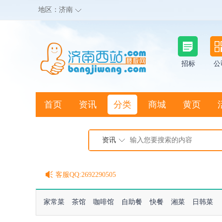
地区：
济南
招标
公
首页
资讯
分类
商城
黄页
地图搜店
资讯
棒极网点卡充值请联系客服
客服QQ:2692290505
充100送20
家常菜
茶馆
咖啡馆
自助餐
快餐
湘菜
日韩菜