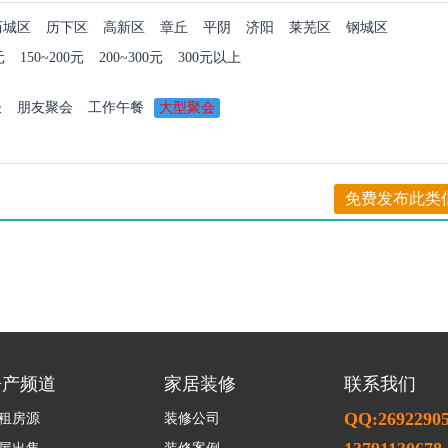
历城区
历下区
高新区
章丘
平阴
济阳
莱芜区
钢城区
元
150~200元
200~300元
300元以上
谈
朋友聚会
工作午餐
大型聚会
免费发布此类
房产频道
家居装修
联系我们
QQ:2692290
租房源
装修公司