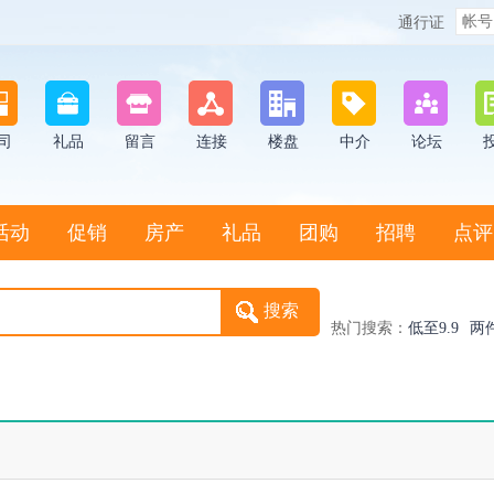
通行证
司
礼品
留言
连接
楼盘
中介
论坛
活动
促销
房产
礼品
团购
招聘
点评
热门搜索：
低至9.9
两