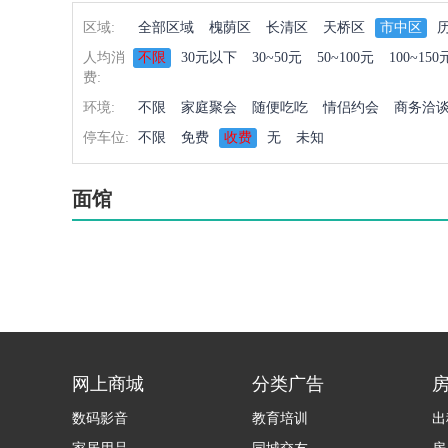
区域:
全部区域
槐荫区
长清区
天桥区
市中区
人均消
不限
30元以下
30~50元
50~100元
100~150
费:
环境:
不限
家庭聚会
随便吃吃
情侣约会
商务洽
停车位:
不限
免费
收费
无
未知
面馆
网上商城
分类广告
数码影音
教育培训
出