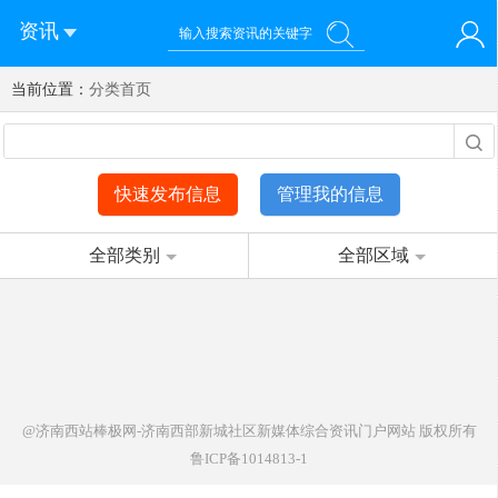
资讯
当前位置：
您好！欢迎来到济南西站棒极网-济南西部新城社区新媒体综
分类首页
登录
合资讯门户网站
注册
微信快速登录
快速发布信息
管理我的信息
全部类别
全部区域
@济南西站棒极网-济南西部新城社区新媒体综合资讯门户网站
版权所有
鲁ICP备1014813-1