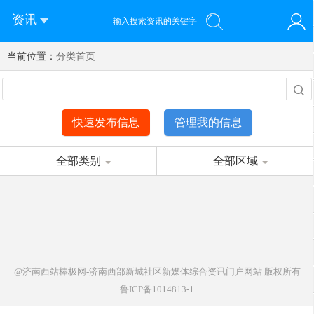
资讯
当前位置：
您好！欢迎来到济南西站棒极网-济南西部新城社区新媒体综
分类首页
登录
合资讯门户网站
注册
微信快速登录
快速发布信息
管理我的信息
全部类别
全部区域
@济南西站棒极网-济南西部新城社区新媒体综合资讯门户网站
版权所有
鲁ICP备1014813-1