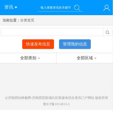
资讯
当前位置：
您好！欢迎来到济南西站棒极网-济南西部新城社区新媒体综
分类首页
登录
合资讯门户网站
注册
微信快速登录
快速发布信息
管理我的信息
全部类别
全部区域
@济南西站棒极网-济南西部新城社区新媒体综合资讯门户网站
版权所有
鲁ICP备1014813-1