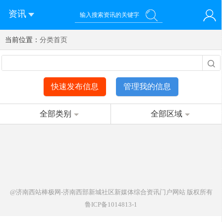
资讯
当前位置：
您好！欢迎来到济南西站棒极网-济南西部新城社区新媒体综
分类首页
登录
合资讯门户网站
注册
微信快速登录
快速发布信息
管理我的信息
全部类别
全部区域
@济南西站棒极网-济南西部新城社区新媒体综合资讯门户网站
版权所有
鲁ICP备1014813-1