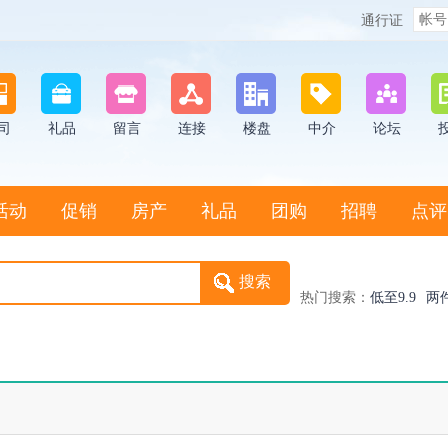
通行证
司
礼品
留言
连接
楼盘
中介
论坛
活动
促销
房产
礼品
团购
招聘
点评
热门搜索：
低至9.9
两