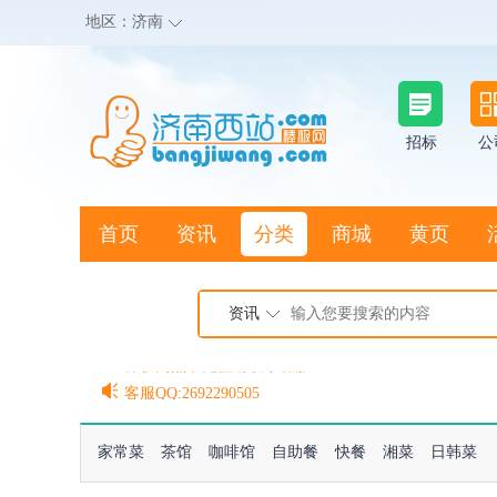
地区：
济南
招标
公
首页
资讯
分类
商城
黄页
地图搜店
资讯
棒极网点卡充值请联系客服
客服QQ:2692290505
充100送20
家常菜
茶馆
咖啡馆
自助餐
快餐
湘菜
日韩菜