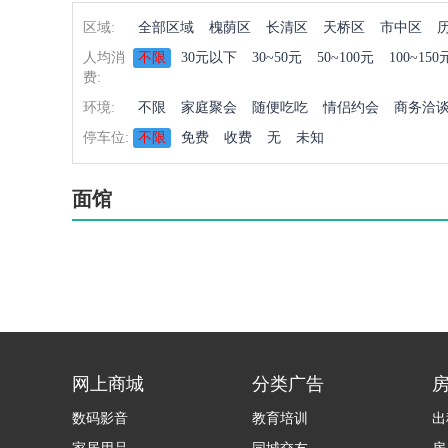
区域:
全部区域
槐荫区
长清区
天桥区
市中区
人均消
不限
30元以下
30~50元
50~100元
100~150
费:
环境:
不限
家庭聚会
随便吃吃
情侣约会
商务洽
停车位:
不限
免费
收费
无
未知
面馆
网上商城
分类广告
数码影音
教育培训
出