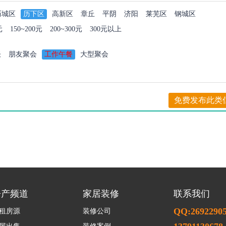
历城区
历下区
高新区
章丘
平阴
济阳
莱芜区
钢城区
元
150~200元
200~300元
300元以上
谈
朋友聚会
工作午餐
大型聚会
免费发布此类
房产频道
家居装修
联系我们
QQ:2692290
租房源
装修公司