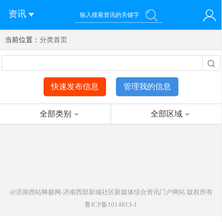
资讯
当前位置：
您好！欢迎来到济南西站棒极网-济南西部新城社区新媒体综
分类首页
登录
合资讯门户网站
注册
微信快速登录
快速发布信息
管理我的信息
全部类别
全部区域
@济南西站棒极网-济南西部新城社区新媒体综合资讯门户网站
版权所有
鲁ICP备1014813-1