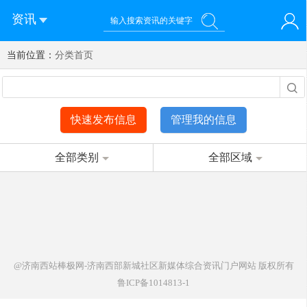
资讯
当前位置：
您好！欢迎来到济南西站棒极网-济南西部新城社区新媒体综
分类首页
登录
合资讯门户网站
注册
微信快速登录
快速发布信息
管理我的信息
全部类别
全部区域
@济南西站棒极网-济南西部新城社区新媒体综合资讯门户网站
版权所有
鲁ICP备1014813-1