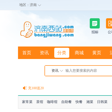
地区：
济南
招标
公
首页
资讯
分类
商城
黄页
地图搜店
资讯
棒极网点卡充值请联系客服
客服QQ:2692290505
充100送20
家常菜
茶馆
咖啡馆
自助餐
快餐
湘菜
日韩菜