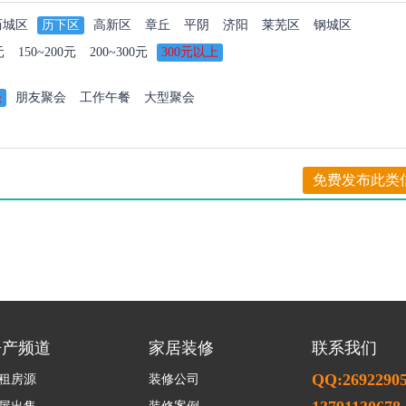
历城区
历下区
高新区
章丘
平阴
济阳
莱芜区
钢城区
元
150~200元
200~300元
300元以上
谈
朋友聚会
工作午餐
大型聚会
免费发布此类
房产频道
家居装修
联系我们
QQ:2692290
租房源
装修公司