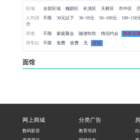
区域:
全部区域
槐荫区
长清区
天桥区
市中区
人均消
不限
30元以下
30~50元
50~100元
100~150
费:
环境:
不限
家庭聚会
随便吃吃
情侣约会
商务洽
停车位:
不限
免费
收费
无
未知
面馆
网上商城
分类广告
数码影音
教育培训
出