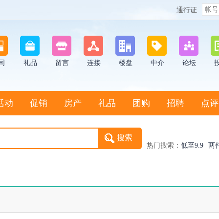
通行证
司
礼品
留言
连接
楼盘
中介
论坛
活动
促销
房产
礼品
团购
招聘
点评
热门搜索：
低至9.9
两