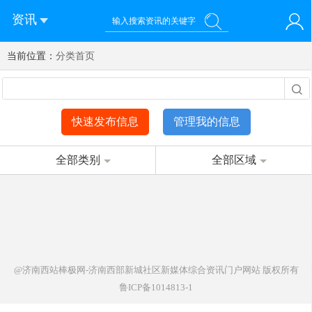
资讯
当前位置：
您好！欢迎来到济南西站棒极网-济南西部新城社区新媒体综
分类首页
登录
合资讯门户网站
注册
微信快速登录
快速发布信息
管理我的信息
全部类别
全部区域
@济南西站棒极网-济南西部新城社区新媒体综合资讯门户网站
版权所有
鲁ICP备1014813-1