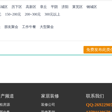
历城区
历下区
高新区
章丘
平阴
济阳
莱芜区
钢城区
元
150~200元
200~300元
300元以上
谈
朋友聚会
工作午餐
大型聚会
免费发布此类
房产频道
家居装修
联系我们
QQ:2692290
租房源
装修公司