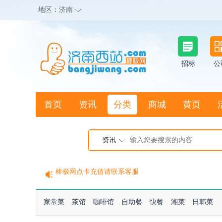
地区：
济南
招标
公
首页
资讯
分类
商城
黄页
地图搜店
资讯
棒极网点卡充值请联系客服
客服QQ:2692290505
充100送20
家常菜
茶馆
咖啡馆
自助餐
快餐
湘菜
日韩菜