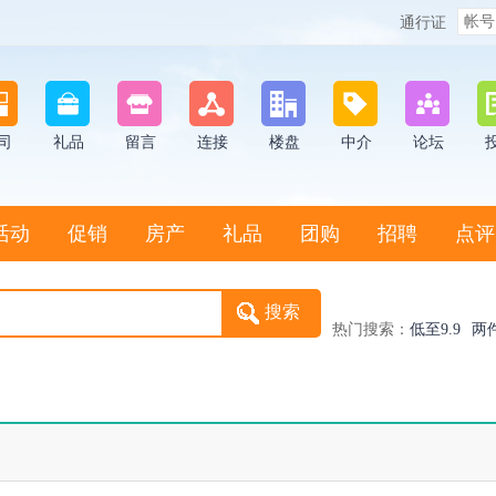
通行证
司
礼品
留言
连接
楼盘
中介
论坛
活动
促销
房产
礼品
团购
招聘
点评
热门搜索：
低至9.9
两