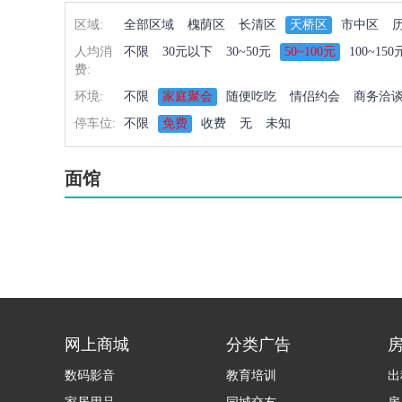
区域:
全部区域
槐荫区
长清区
天桥区
市中区
人均消
不限
30元以下
30~50元
50~100元
100~150
费:
环境:
不限
家庭聚会
随便吃吃
情侣约会
商务洽
停车位:
不限
免费
收费
无
未知
面馆
网上商城
分类广告
数码影音
教育培训
出