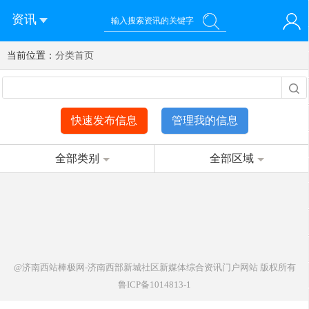
资讯
当前位置：
您好！欢迎来到济南西站棒极网-济南西部新城社区新媒体综
分类首页
登录
合资讯门户网站
注册
微信快速登录
快速发布信息
管理我的信息
全部类别
全部区域
@济南西站棒极网-济南西部新城社区新媒体综合资讯门户网站
版权所有
鲁ICP备1014813-1