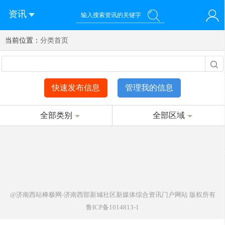
资讯
当前位置：
您好！欢迎来到济南西站棒极网-济南西部新城社区新媒体综
分类首页
登录
合资讯门户网站
注册
微信快速登录
快速发布信息
管理我的信息
全部类别
全部区域
@济南西站棒极网-济南西部新城社区新媒体综合资讯门户网站
版权所有
鲁ICP备1014813-1