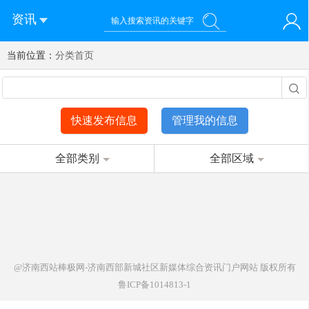
资讯
当前位置：
您好！欢迎来到济南西站棒极网-济南西部新城社区新媒体综
分类首页
登录
合资讯门户网站
注册
微信快速登录
快速发布信息
管理我的信息
全部类别
全部区域
@济南西站棒极网-济南西部新城社区新媒体综合资讯门户网站
版权所有
鲁ICP备1014813-1