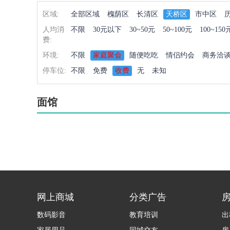
区域:
全部区域
槐荫区
长清区
天桥区
市中区
人均消
不限
30元以下
30~50元
50~100元
100~150
费:
环境:
不限
家庭聚会
随便吃吃
情侣约会
商务洽
停车位:
不限
免费
收费
无
未知
面馆
网上商城
分类广告
数码影音
教育培训
出