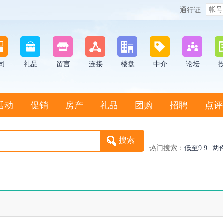
通行证
司
礼品
留言
连接
楼盘
中介
论坛
活动
促销
房产
礼品
团购
招聘
点评
热门搜索：
低至9.9
两