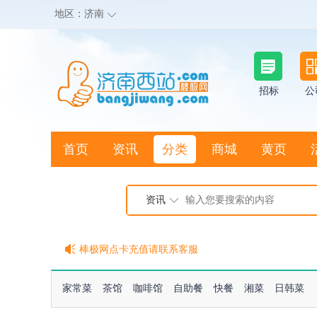
地区：
济南
招标
公
首页
资讯
分类
商城
黄页
地图搜店
资讯
棒极网点卡充值请联系客服
客服QQ:2692290505
充100送20
家常菜
茶馆
咖啡馆
自助餐
快餐
湘菜
日韩菜