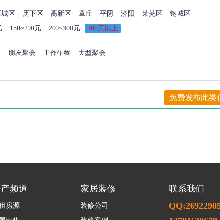
历城区
历下区
高新区
章丘
平阴
济阳
莱芜区
钢城区
元
150~200元
200~300元
300元以上
谈
朋友聚会
工作午餐
大型聚会
免费发布此类
房产频道
家居装修
联系我们
QQ:2692290
租房源
装修公司