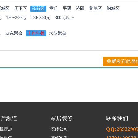
历城区
历下区
高新区
章丘
平阴
济阳
莱芜区
钢城区
元
150~200元
200~300元
300元以上
谈
朋友聚会
工作午餐
大型聚会
免费发布此类
房产频道
家居装修
联系我们
QQ:2692290
租房源
装修公司