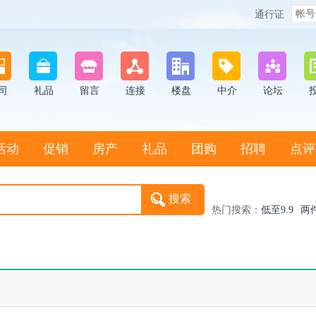
通行证
司
礼品
留言
连接
楼盘
中介
论坛
活动
促销
房产
礼品
团购
招聘
点评
热门搜索：
低至9.9
两