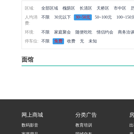
区域:
全部区域
槐荫区
长清区
天桥区
市中区
人均消
不限
30元以下
30~50元
50~100元
100~150
费:
环境:
不限
家庭聚会
随便吃吃
情侣约会
商务洽
停车位:
不限
免费
收费
无
未知
面馆
网上商城
分类广告
数码影音
教育培训
出