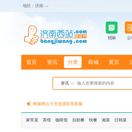
地区：
济南
招标
公
首页
资讯
分类
商城
黄页
地图搜店
资讯
棒极网点卡充值请联系客服
客服QQ:2692290505
充100送20
家常菜
茶馆
咖啡馆
自助餐
快餐
湘菜
日韩菜