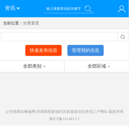
资讯
当前位置：
您好！欢迎来到济南西站棒极网-济南西部新城社区新媒体综
分类首页
登录
合资讯门户网站
注册
微信快速登录
快速发布信息
管理我的信息
全部类别
全部区域
@济南西站棒极网-济南西部新城社区新媒体综合资讯门户网站
版权所有
鲁ICP备1014813-1