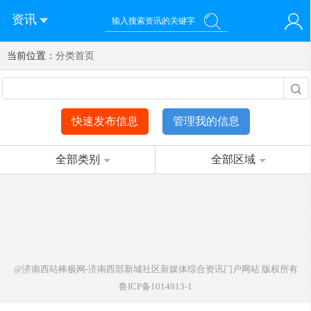
资讯
当前位置：
您好！欢迎来到济南西站棒极网-济南西部新城社区新媒体综
分类首页
登录
合资讯门户网站
注册
微信快速登录
快速发布信息
管理我的信息
全部类别
全部区域
@济南西站棒极网-济南西部新城社区新媒体综合资讯门户网站
版权所有
鲁ICP备1014813-1