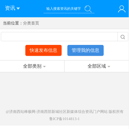
资讯
当前位置：
您好！欢迎来到济南西站棒极网-济南西部新城社区新媒体综
分类首页
登录
合资讯门户网站
注册
微信快速登录
快速发布信息
管理我的信息
全部类别
全部区域
@济南西站棒极网-济南西部新城社区新媒体综合资讯门户网站
版权所有
鲁ICP备1014813-1