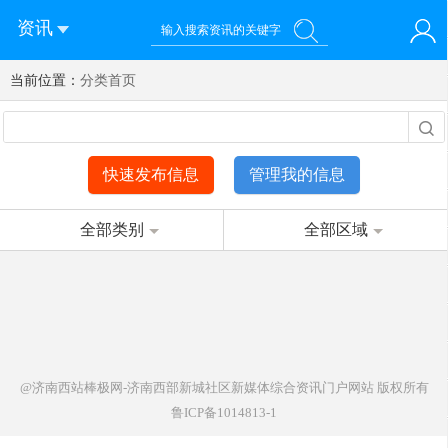
资讯
当前位置：
您好！欢迎来到济南西站棒极网-济南西部新城社区新媒体综
分类首页
登录
合资讯门户网站
注册
微信快速登录
快速发布信息
管理我的信息
全部类别
全部区域
@济南西站棒极网-济南西部新城社区新媒体综合资讯门户网站
版权所有
鲁ICP备1014813-1