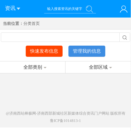
资讯
当前位置：
您好！欢迎来到济南西站棒极网-济南西部新城社区新媒体综
分类首页
登录
合资讯门户网站
注册
微信快速登录
快速发布信息
管理我的信息
全部类别
全部区域
@济南西站棒极网-济南西部新城社区新媒体综合资讯门户网站
版权所有
鲁ICP备1014813-1