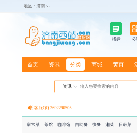
地区：
济南
招标
公
首页
资讯
分类
商城
黄页
地图搜店
资讯
棒极网点卡充值请联系客服
客服QQ:2692290505
充100送20
家常菜
茶馆
咖啡馆
自助餐
快餐
湘菜
日韩菜