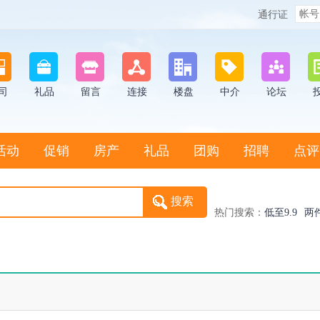
通行证
司
礼品
留言
连接
楼盘
中介
论坛
活动
促销
房产
礼品
团购
招聘
点评
热门搜索：
低至9.9
两