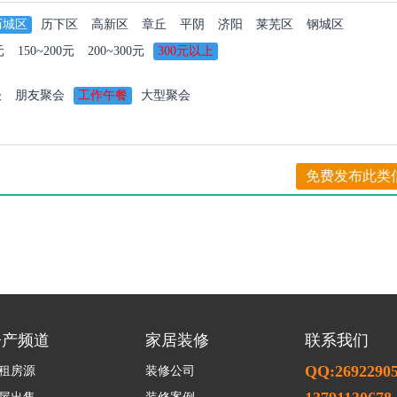
历城区
历下区
高新区
章丘
平阴
济阳
莱芜区
钢城区
元
150~200元
200~300元
300元以上
谈
朋友聚会
工作午餐
大型聚会
免费发布此类
房产频道
家居装修
联系我们
QQ:2692290
租房源
装修公司