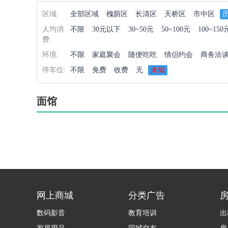
区域:
全部区域
槐荫区
长清区
天桥区
市中区
人均消
不限
30元以下
30~50元
50~100元
100~150
费:
环境:
不限
家庭聚会
随便吃吃
情侣约会
商务洽
停车位:
不限
免费
收费
无
未知
面馆
网上商城
分类广告
数码影音
教育培训
出