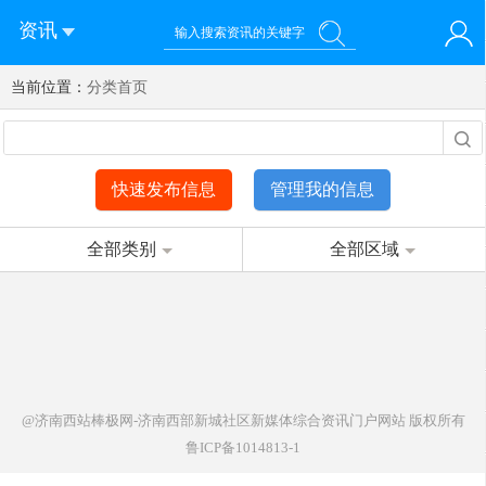
资讯
当前位置：
您好！欢迎来到济南西站棒极网-济南西部新城社区新媒体综
分类首页
登录
合资讯门户网站
注册
微信快速登录
快速发布信息
管理我的信息
全部类别
全部区域
@济南西站棒极网-济南西部新城社区新媒体综合资讯门户网站
版权所有
鲁ICP备1014813-1