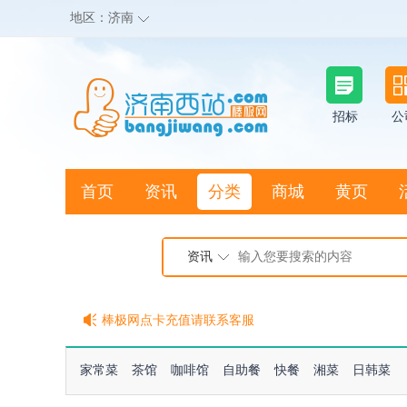
地区：
济南
招标
公
首页
资讯
分类
商城
黄页
地图搜店
资讯
棒极网点卡充值请联系客服
客服QQ:2692290505
充100送20
家常菜
茶馆
咖啡馆
自助餐
快餐
湘菜
日韩菜