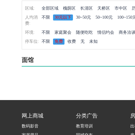
区域:
全部区域
槐荫区
长清区
天桥区
市中区
人均消
不限
30元以下
30~50元
50~100元
100~150
费:
环境:
不限
家庭聚会
随便吃吃
情侣约会
商务洽
停车位:
不限
免费
收费
无
未知
面馆
网上商城
分类广告
数码影音
教育培训
出