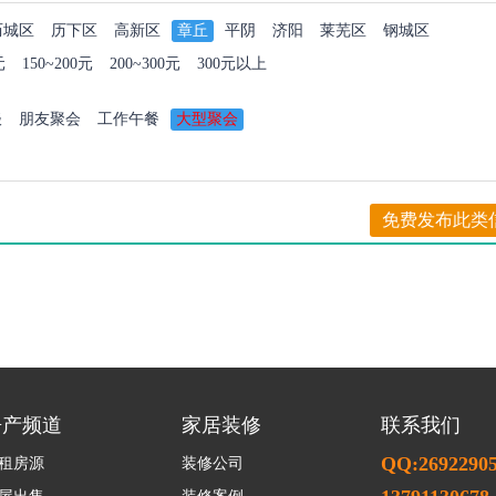
历城区
历下区
高新区
章丘
平阴
济阳
莱芜区
钢城区
元
150~200元
200~300元
300元以上
谈
朋友聚会
工作午餐
大型聚会
免费发布此类
房产频道
家居装修
联系我们
QQ:2692290
租房源
装修公司