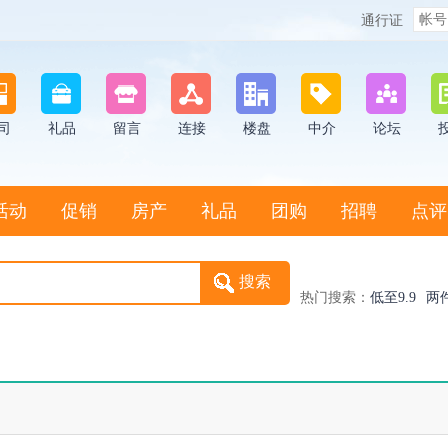
通行证
司
礼品
留言
连接
楼盘
中介
论坛
活动
促销
房产
礼品
团购
招聘
点评
热门搜索：
低至9.9
两