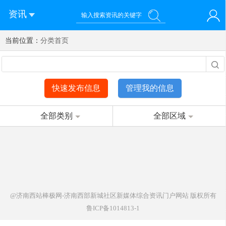
资讯
当前位置：
您好！欢迎来到济南西站棒极网-济南西部新城社区新媒体综
分类首页
登录
合资讯门户网站
注册
微信快速登录
快速发布信息
管理我的信息
全部类别
全部区域
@济南西站棒极网-济南西部新城社区新媒体综合资讯门户网站
版权所有
鲁ICP备1014813-1