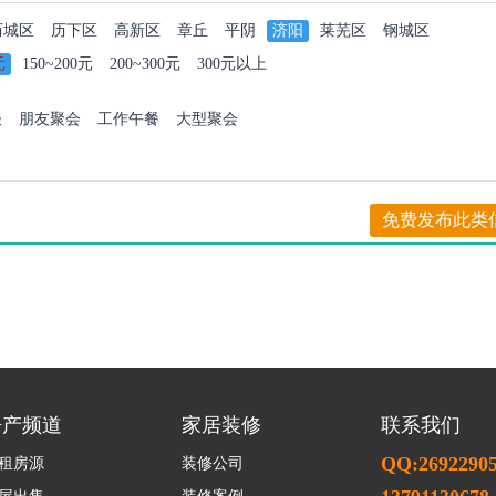
历城区
历下区
高新区
章丘
平阴
济阳
莱芜区
钢城区
元
150~200元
200~300元
300元以上
谈
朋友聚会
工作午餐
大型聚会
免费发布此类
房产频道
家居装修
联系我们
QQ:2692290
租房源
装修公司