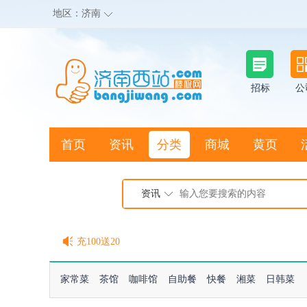
地区：
济南
招标
公
首页
资讯
分类
商城
黄页
地图搜店
资讯
棒极网点卡充值请联系客服
客服QQ:2692290505
充100送20
家常菜
茶馆
咖啡馆
自助餐
快餐
湘菜
日韩菜