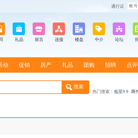
通行证
司
礼品
留言
连接
楼盘
中介
论坛
活动
促销
房产
礼品
团购
招聘
点评
热门搜索：
低至9.9
两