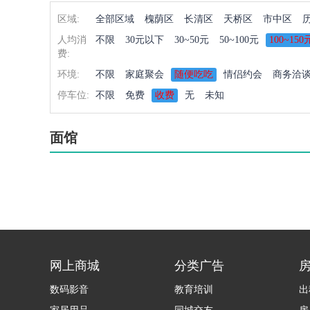
区域:
全部区域
槐荫区
长清区
天桥区
市中区
人均消
不限
30元以下
30~50元
50~100元
100~150
费:
环境:
不限
家庭聚会
随便吃吃
情侣约会
商务洽
停车位:
不限
免费
收费
无
未知
面馆
网上商城
分类广告
数码影音
教育培训
出