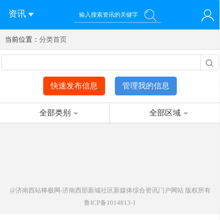
资讯
当前位置：
您好！欢迎来到济南西站棒极网-济南西部新城社区新媒体综
分类首页
登录
合资讯门户网站
注册
微信快速登录
快速发布信息
管理我的信息
全部类别
全部区域
@济南西站棒极网-济南西部新城社区新媒体综合资讯门户网站
版权所有
鲁ICP备1014813-1