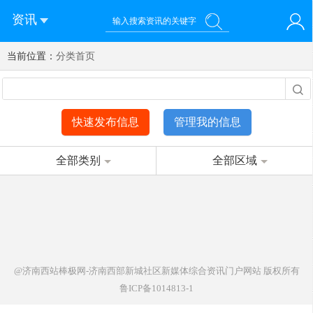
资讯
当前位置：
您好！欢迎来到济南西站棒极网-济南西部新城社区新媒体综
分类首页
登录
合资讯门户网站
注册
微信快速登录
快速发布信息
管理我的信息
全部类别
全部区域
@济南西站棒极网-济南西部新城社区新媒体综合资讯门户网站
版权所有
鲁ICP备1014813-1