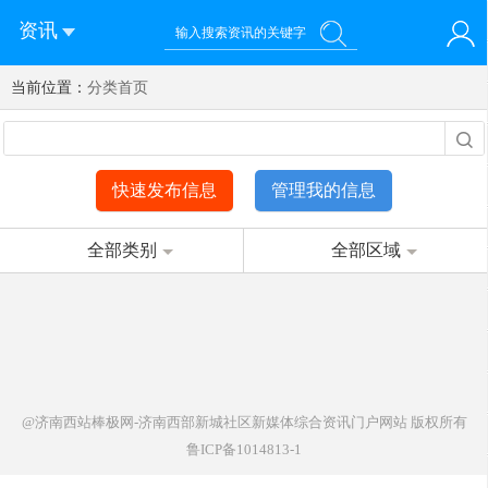
资讯
当前位置：
您好！欢迎来到济南西站棒极网-济南西部新城社区新媒体综
分类首页
登录
合资讯门户网站
注册
微信快速登录
快速发布信息
管理我的信息
全部类别
全部区域
@济南西站棒极网-济南西部新城社区新媒体综合资讯门户网站
版权所有
鲁ICP备1014813-1