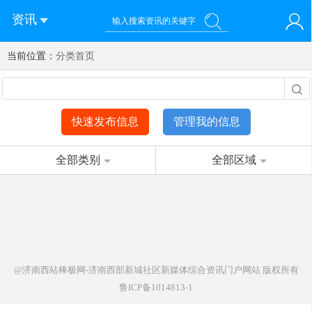
资讯
当前位置：
您好！欢迎来到济南西站棒极网-济南西部新城社区新媒体综
分类首页
登录
合资讯门户网站
注册
微信快速登录
快速发布信息
管理我的信息
全部类别
全部区域
@济南西站棒极网-济南西部新城社区新媒体综合资讯门户网站
版权所有
鲁ICP备1014813-1