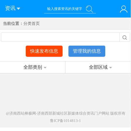
资讯
当前位置：
您好！欢迎来到济南西站棒极网-济南西部新城社区新媒体综
分类首页
登录
合资讯门户网站
注册
微信快速登录
快速发布信息
管理我的信息
全部类别
全部区域
@济南西站棒极网-济南西部新城社区新媒体综合资讯门户网站
版权所有
鲁ICP备1014813-1